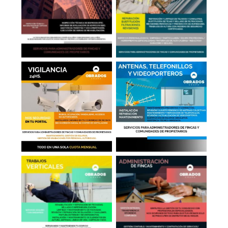
Reparación de
ITT-IEE de Edificios
Tejados en Madrid
Antenas, Telefonillos,
Cámaras en Portales
Videoporteros
Administrador de
Trabajos Verticales
Fincas