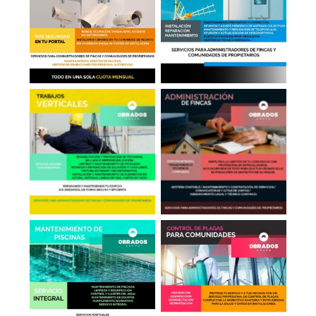
Antenas, Telefonillos,
Cámaras en Portales
Videoporteros
Administrador de
Trabajos Verticales
Fincas
Mantenimiento de
Control de Plagas
Piscinas