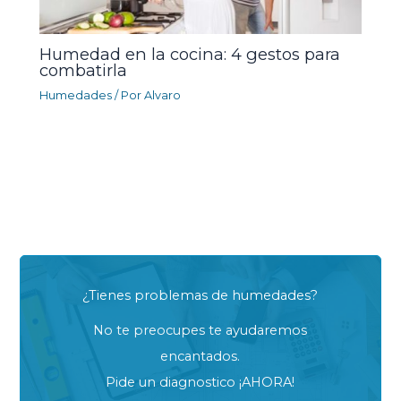
Humedad en la cocina: 4 gestos para
combatirla
Humedades
/ Por
Alvaro
¿Tienes problemas de humedades?
No te preocupes te ayudaremos
encantados.
Pide un diagnostico ¡AHORA!