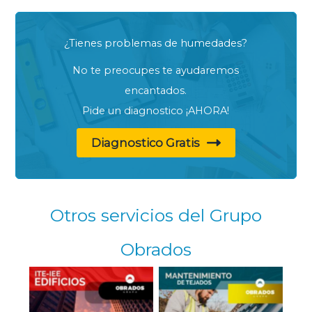
¿Tienes problemas de humedades?
No te preocupes te ayudaremos
encantados.
Pide un diagnostico ¡AHORA!
Diagnostico Gratis
Otros servicios del Grupo
Obrados