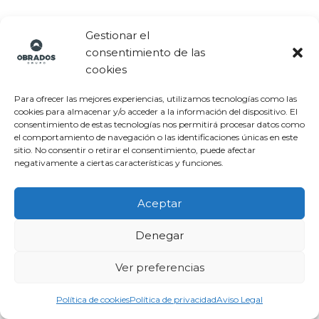
Gestionar el
consentimiento de las
cookies
¿Tienes problemas de humedades?
Para ofrecer las mejores experiencias, utilizamos tecnologías como las
cookies para almacenar y/o acceder a la información del dispositivo. El
No te preocupes te ayudaremos
consentimiento de estas tecnologías nos permitirá procesar datos como
el comportamiento de navegación o las identificaciones únicas en este
encantados.
sitio. No consentir o retirar el consentimiento, puede afectar
negativamente a ciertas características y funciones.
Pide un diagnostico ¡AHORA!
Diagnostico Gratis
Aceptar
Denegar
Ver preferencias
Otros servicios del Grupo
Política de cookies
Política de privacidad
Aviso Legal
Obrados