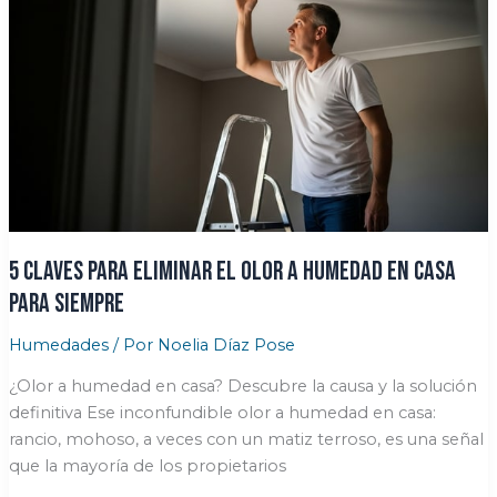
la
humedad
afecta
tu
salud
5 claves para eliminar el olor a humedad en casa
para siempre
Humedades
/ Por
Noelia Díaz Pose
¿Olor a humedad en casa? Descubre la causa y la solución
definitiva Ese inconfundible olor a humedad en casa:
rancio, mohoso, a veces con un matiz terroso, es una señal
que la mayoría de los propietarios