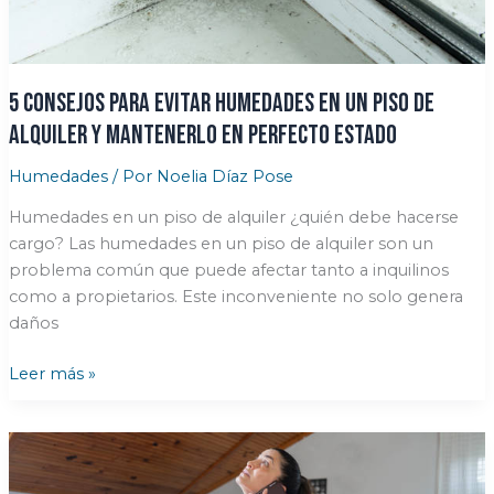
que
cause
problemas
mayores
5 consejos para evitar humedades en un piso de
alquiler y mantenerlo en perfecto estado
Humedades
/ Por
Noelia Díaz Pose
Humedades en un piso de alquiler ¿quién debe hacerse
cargo? Las humedades en un piso de alquiler son un
problema común que puede afectar tanto a inquilinos
como a propietarios. Este inconveniente no solo genera
daños
5
Leer más »
consejos
para
evitar
humedades