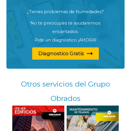
¿Tienes problemas de humedades?
No te preocupes te ayudaremos
encantados.
Pide un diagnostico ¡AHORA!
Diagnostico Gratis
Otros servicios del Grupo
Obrados
Reparación de