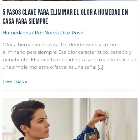
5 Pasos clave para eliminar el olor a humedad en
casa para siempre
Humedades
/ Por
Noelia Díaz Pose
Olor a humedad en casa: De dónde viene y cómo
eliminarlo para siempre Ese olor característico, cerrado y
penetrante. El olor a humedad en casa es mucho más que
una simple molestia olfativa; es una señal […]
5
Leer más »
Pasos
clave
para
eliminar
el
olor
a