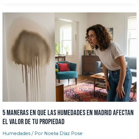
claves
del
diagnóstico
de
humedades:
Identifica
el
origen
antes
de
actuar
5 maneras en que las Humedades en Madrid afectan
el valor de tu propiedad
Humedades
/ Por
Noelia Díaz Pose