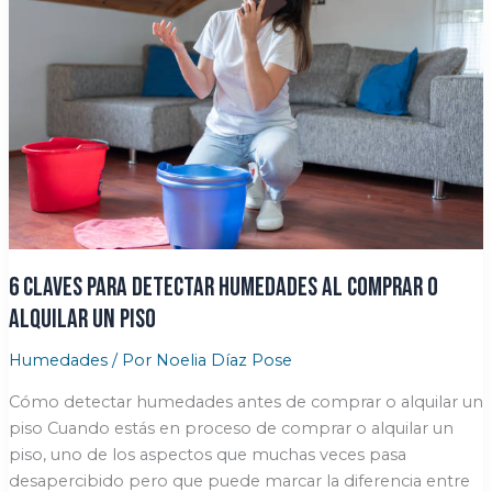
en
un
piso
de
alquiler
y
mantenerlo
en
perfecto
estado
6 claves para detectar humedades al comprar o
alquilar un piso
Humedades
/ Por
Noelia Díaz Pose
Cómo detectar humedades antes de comprar o alquilar un
piso Cuando estás en proceso de comprar o alquilar un
piso, uno de los aspectos que muchas veces pasa
desapercibido pero que puede marcar la diferencia entre