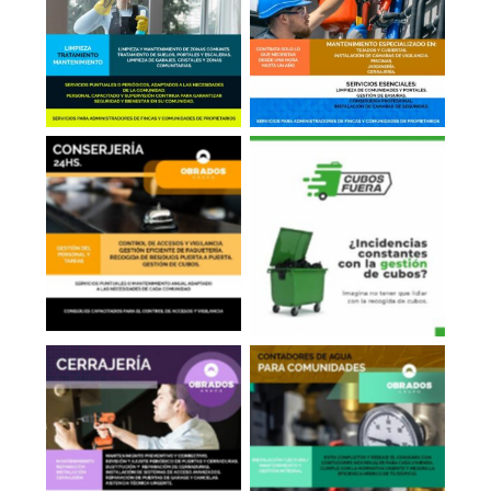
Limpieza en
Mantenimiento
Comunidades
General
Conserjería
Sacar Cubos
Cerrajería
Contadores de Agua