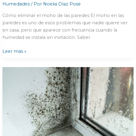
Humedades
/ Por
Noelia Díaz Pose
Cómo eliminar el moho de las paredes El moho en las
paredes es uno de esos problemas que nadie quiere ver
en casa, pero que aparece con frecuencia cuando la
humedad se instala sin invitación. Saber
5
Leer más »
claves
sobre
cómo
eliminar
el
moho
de
las
paredes
antes
de