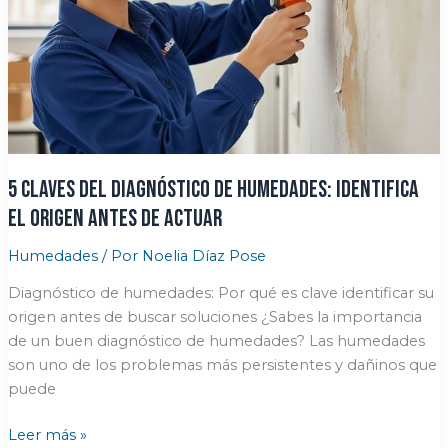
humedad
en
casa
para
siempre
5 claves del diagnóstico de humedades: Identifica
el origen antes de actuar
Humedades
/ Por
Noelia Díaz Pose
Diagnóstico de humedades: Por qué es clave identificar su
origen antes de buscar soluciones ¿Sabes la importancia
de un buen diagnóstico de humedades? Las humedades
son uno de los problemas más persistentes y dañinos que
puede
5
Leer más »