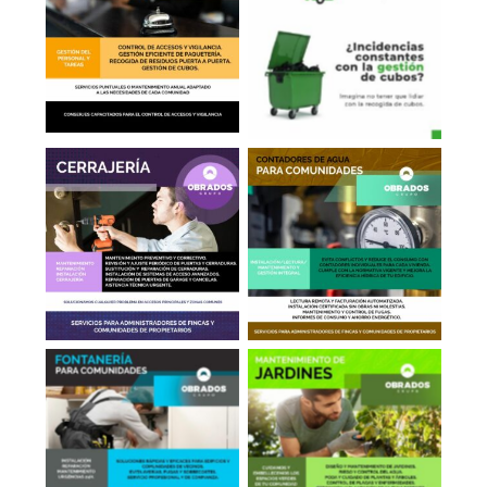
Conserjería
Sacar Cubos
Cerrajería
Contadores de Agua
Fontanería
Jardinería