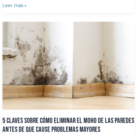
5
Leer más »
claves
para
eliminar
el
olor
a
humedad
en
casa
para
siempre
5 claves sobre cómo eliminar el moho de las paredes
antes de que cause problemas mayores