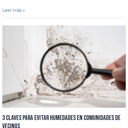
6
Leer más »
claves
para
detectar
humedades
al
comprar
o
alquilar
un
piso
3 claves para evitar humedades en comunidades de
vecinos