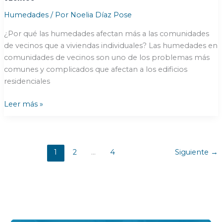
Humedades
/ Por
Noelia Díaz Pose
¿Por qué las humedades afectan más a las comunidades
de vecinos que a viviendas individuales? Las humedades en
comunidades de vecinos son uno de los problemas más
comunes y complicados que afectan a los edificios
residenciales
3
Leer más »
claves
para
evitar
humedades
1
2
…
4
Siguiente
→
en
comunidades
de
vecinos