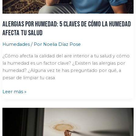
propiedad
alergias por humedad: 5 claves de Cómo la humedad
afecta tu salud
Humedades
/ Por
Noelia Díaz Pose
¿Cómo afecta la calidad del aire interior a tu salud y cómo
la humedad es un factor clave? ¿Existen las alergias por
humedad? ¿Alguna vez te has preguntado por qué, a
pesar de limpiar tu casa
alergias
Leer más »
por
humedad:
5
claves
de
Cómo