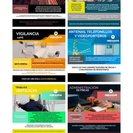
ITT-IEE de Edificios
Tejados en Madrid
Antenas, Telefonillos,
Cámaras en Portales
Videoporteros
Administrador de
Trabajos Verticales
Fincas