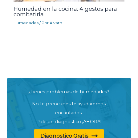
Humedad en la cocina: 4 gestos para
combatirla
Humedades
/ Por
Alvaro
¿Tienes problemas de humedades?
No te preocupes te ayudaremos
encantados.
Pide un diagnostico ¡AHORA!
Diagnostico Gratis